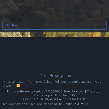
Membres
Tin
Français (FR)
Nous contacter
Termes et règles
Politique de confidentialité
Aide
Accueil
R
S
®
Forum software by XenForo
© 2010-2019 XenForo Ltd.
|
Traduction
S
Française par Ultim Host, SAS
XenPorta 2 PRO
© Jason Axelrod of
8WAYRUN
XenForo Add-ons
&
XenForo Styles
™ © 2012-2018 Brivium LLC.