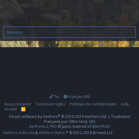
Membres
Tin
Français (FR)
Nous contacter
Termes et règles
Politique de confidentialité
Aide
Accueil
R
S
®
Forum software by XenForo
© 2010-2019 XenForo Ltd.
|
Traduction
S
Française par Ultim Host, SAS
XenPorta 2 PRO
© Jason Axelrod of
8WAYRUN
XenForo Add-ons
&
XenForo Styles
™ © 2012-2018 Brivium LLC.