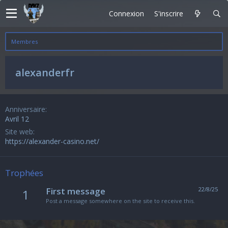
Connexion
S'inscrire
Membres
alexanderfr
Anniversaire
Avril 12
Site web
https://alexander-casino.net/
Trophées
First message
22/8/25
1
Post a message somewhere on the site to receive this.