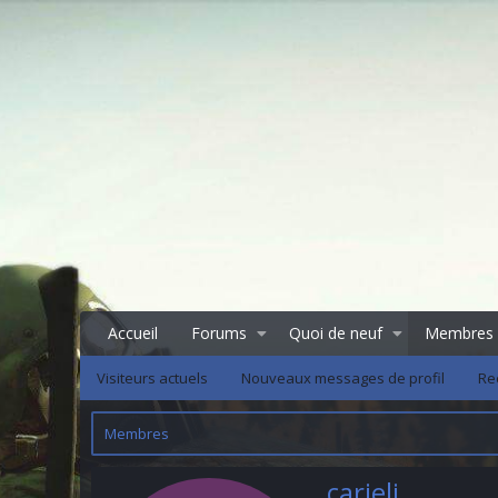
Accueil
Forums
Quoi de neuf
Membres
Visiteurs actuels
Nouveaux messages de profil
Re
Membres
carieli