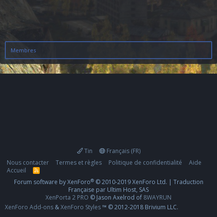
Membres
Tin
Français (FR)
Nous contacter
Termes et règles
Politique de confidentialité
Aide
Accueil
R
S
®
Forum software by XenForo
© 2010-2019 XenForo Ltd.
|
Traduction
S
Française par Ultim Host, SAS
XenPorta 2 PRO
© Jason Axelrod of
8WAYRUN
XenForo Add-ons
&
XenForo Styles
™ © 2012-2018 Brivium LLC.