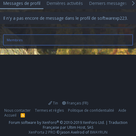
Messages de profil
Dernières activités
Derniers messages
A
Il n'y a pas encore de message dans le profil de softwarexp223.
Membres
Tin
Français (FR)
Nous contacter
Termes et règles
Politique de confidentialité
Aide
Accueil
R
S
®
Forum software by XenForo
© 2010-2019 XenForo Ltd.
|
Traduction
S
Française par Ultim Host, SAS
XenPorta 2 PRO
© Jason Axelrod of
8WAYRUN