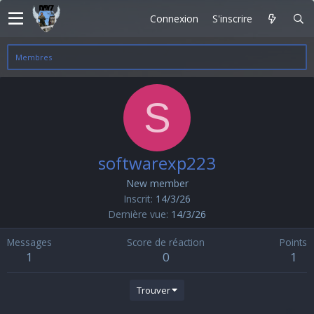
Connexion
S'inscrire
Membres
S
softwarexp223
New member
Inscrit
14/3/26
Dernière vue
14/3/26
Messages
Score de réaction
Points
1
0
1
Trouver