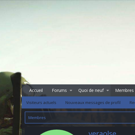
Accueil
Forums
Quoi de neuf
Membres
Visiteurs actuels
Nouveaux messages de profil
Re
Membres
veraolse