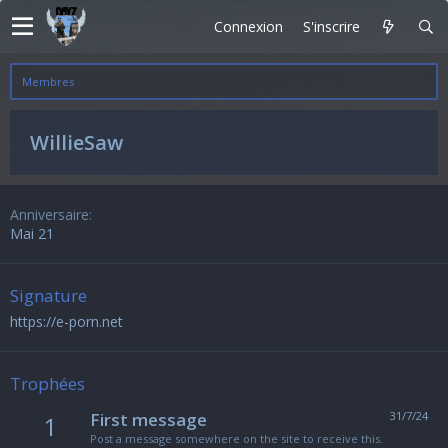
Connexion
S'inscrire
Membres
WillieSaw
Anniversaire
Mai 21
Signature
https://e-porn.net
Trophées
First message
31/7/24
1
Post a message somewhere on the site to receive this.