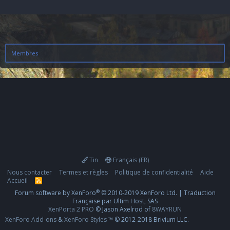
Membres
Tin
Français (FR)
Nous contacter
Termes et règles
Politique de confidentialité
Aide
Accueil
R
S
®
Forum software by XenForo
© 2010-2019 XenForo Ltd.
|
Traduction
S
Française par Ultim Host, SAS
XenPorta 2 PRO
© Jason Axelrod of
8WAYRUN
XenForo Add-ons
&
XenForo Styles
™ © 2012-2018 Brivium LLC.