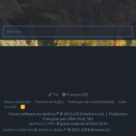
WillieSaw
Tin
Français (FR)
Nous contacter
Termes et règles
Politique de confidentialité
Aide
Accueil
R
S
®
Forum software by XenForo
© 2010-2019 XenForo Ltd.
|
Traduction
S
Française par Ultim Host, SAS
XenPorta 2 PRO
© Jason Axelrod of
8WAYRUN
XenForo Add-ons
&
XenForo Styles
™ © 2012-2018 Brivium LLC.