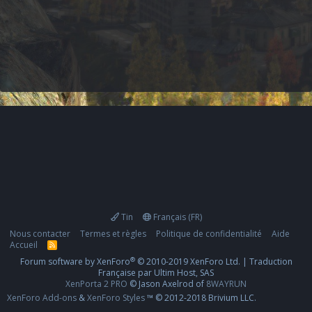
Tin
Français (FR)
Nous contacter
Termes et règles
Politique de confidentialité
Aide
Accueil
R
S
®
Forum software by XenForo
© 2010-2019 XenForo Ltd.
|
Traduction
S
Française par Ultim Host, SAS
XenPorta 2 PRO
© Jason Axelrod of
8WAYRUN
XenForo Add-ons
&
XenForo Styles
™ © 2012-2018 Brivium LLC.