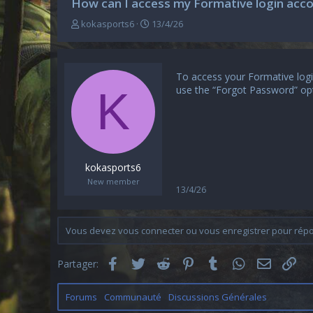
How can I access my Formative login acco
A
D
kokasports6
13/4/26
u
a
t
t
e
e
u
d
To access your
Formative log
r
e
use the “Forgot Password” opti
K
d
d
e
é
l
b
a
u
d
t
i
kokasports6
s
New member
c
13/4/26
u
s
s
Vous devez vous connecter ou vous enregistrer pour répon
i
o
Facebook
Twitter
Reddit
Pinterest
Tumblr
WhatsApp
Email
Lie
n
Partager:
Forums
Communauté
Discussions Générales