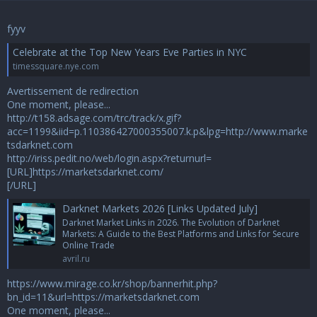
fyyv
Celebrate at the Top New Years Eve Parties in NYC
timessquare.nye.com
Avertissement de redirection
One moment, please...
http://t158.adsage.com/trc/track/x.gif?
acc=1199&iid=p.110386427000355007.k.p&lpg=http://www.marke
tsdarknet.com
http://iriss.pedit.no/web/login.aspx?returnurl=
[URL]https://marketsdarknet.com/
[/URL]
Darknet Markets 2026 [Links Updated July]
Darknet Market Links in 2026. The Evolution of Darknet
Markets: A Guide to the Best Platforms and Links for Secure
Online Trade
avril.ru
https://www.mirage.co.kr/shop/bannerhit.php?
bn_id=11&url=https://marketsdarknet.com
One moment, please...