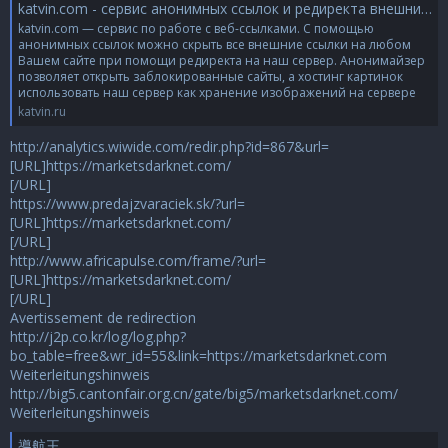
katvin.com - сервис анонимных ссылок и редиректа внешних ссылок на сайте. Различные веб-сервисы и хостинг картинок
katvin.com — сервис по работе с веб-ссылками. С помощью
анонимных ссылок можно скрыть все внешние ссылки на любом
Вашем сайте при помощи редиректа на наш сервер. Анонимайзер
позволяет открыть заблокированные сайты, а хостинг картинок
использовать наш сервер как хранение изображений на сервере
katvin.ru
http://analytics.wiwide.com/redir.php?id=867&url=
[URL]https://marketsdarknet.com/
[/URL]
https://www.predajzvaraciek.sk/?url=
[URL]https://marketsdarknet.com/
[/URL]
http://www.africapulse.com/frame/?url=
[URL]https://marketsdarknet.com/
[/URL]
Avertissement de redirection
http://j2p.co.kr/log/log.php?
bo_table=free&wr_id=55&link=https://marketsdarknet.com
Weiterleitungshinweis
http://big5.cantonfair.org.cn/gate/big5/marketsdarknet.com/
Weiterleitungshinweis
導航王