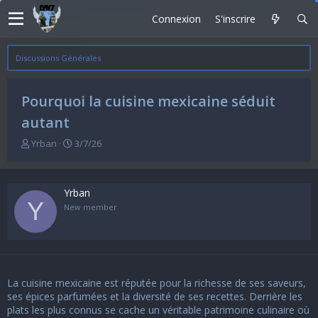
Connexion
S'inscrire
Discussions Générales
Pourquoi la cuisine mexicaine séduit
autant
A
D
Yrban
3/7/26
u
a
t
t
e
e
Yrban
u
d
Y
r
e
New member
d
d
e
é
l
b
a
u
d
t
La cuisine mexicaine est réputée pour la richesse de ses saveurs,
i
s
ses épices parfumées et la diversité de ses recettes. Derrière les
c
plats les plus connus se cache un véritable patrimoine culinaire où