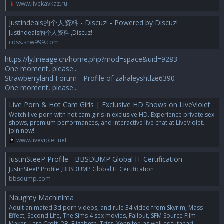
www.livekavkaz.ru
Justindeals的个人资料 - Discuz! - Powered by Discuz!
Justindeals的个人资料 ,Discuz!
cdss.snw999.com
https://ly.lineage.cn/home.php?mod=space&uid=9283
One moment, please...
Strawberryland Forum - Profile of zahaleyshtlze6390
One moment, please...
Live Porn & Hot Cam Girls | Exclusive HD Shows on LiveViolet
Watch live porn with hot cam girls in exclusive HD. Experience private sex
shows, premium performances, and interactive live chat at LiveViolet.
Join now!
www.liveviolet.net
JustinSteeP Profile - BBSDUMP Global IT Certification -
JustinSteeP Profile ,BBSDUMP Global IT Certification
bbsdump.com
Naughty Machinima
Adult animated 3d porn videos, and rule 34 video from Skyrim, Mass
Effect, Second Life, The Sims 4 sex movies, Fallout, SFM Source Film
Maker, Lara Croft, 2B, Elizabeth, Triss, Yennifer, as well as futanari,