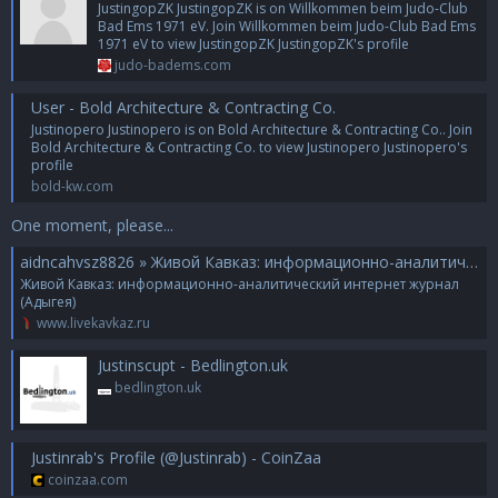
JustingopZK JustingopZK is on Willkommen beim Judo-Club
Bad Ems 1971 eV. Join Willkommen beim Judo-Club Bad Ems
1971 eV to view JustingopZK JustingopZK's profile
judo-badems.com
User - Bold Architecture & Contracting Co.
Justinopero Justinopero is on Bold Architecture & Contracting Co.. Join
Bold Architecture & Contracting Co. to view Justinopero Justinopero's
profile
bold-kw.com
One moment, please...
aidncahvsz8826 » Живой Кавказ: информационно-аналитический интернет журнал (Адыгея)
Живой Кавказ: информационно-аналитический интернет журнал
(Адыгея)
www.livekavkaz.ru
Justinscupt - Bedlington.uk
bedlington.uk
Justinrab's Profile (@Justinrab) - CoinZaa
coinzaa.com