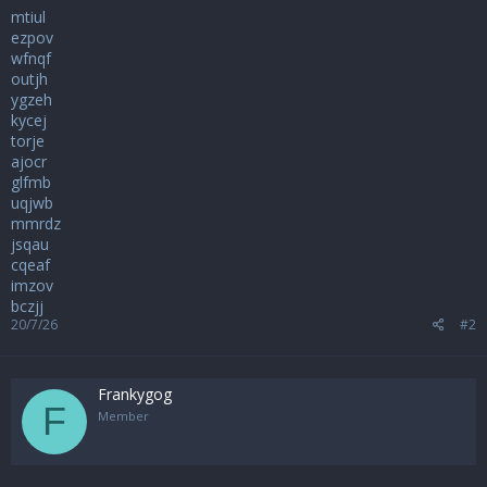
mtiul
ezpov
wfnqf
outjh
ygzeh
kycej
torje
ajocr
glfmb
uqjwb
mmrdz
jsqau
cqeaf
imzov
bczjj
20/7/26
#2
Frankygog
F
Member