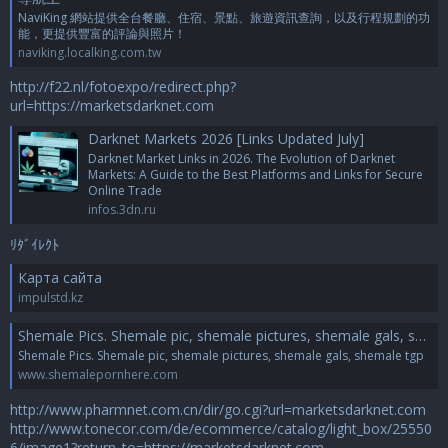
NaviKing 網站提供全台餐廳、住宿、景點、旅遊資訊查詢，以及行程規劃的功
能，更提供豐富的評論與照片！
naviking.localking.com.tw
http://f22.nl/fotoexpo/redirect.php?
url=https://marketsdarknet.com
Darknet Markets 2026 [Links Updated July]
Darknet Market Links in 2026. The Evolution of Darknet
Markets: A Guide to the Best Platforms and Links for Secure
Online Trade
infos.3dn.ru
ﾘﾀﾞｲﾚｸﾄ
Карта сайта
impulstd.kz
Shemale Pics. Shemale pic, shemale pictures, shemale gals, shemale tgp
Shemale Pics. Shemale pic, shemale pictures, shemale gals, shemale tgp
www.shemalepornhere.com
http://www.pharmnet.com.cn/dir/go.cgi?url=marketsdarknet.com
http://www.tonecor.com/de/ecommerce/catalog/light_box/25550
6/image1?return_to=https://marketsdarknet.com