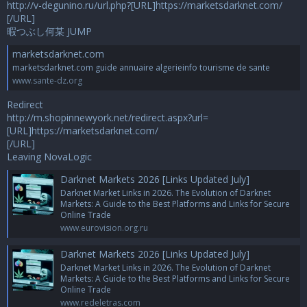
http://v-degunino.ru/url.php?[URL]https://marketsdarknet.com/
[/URL]
暇つぶし何某 JUMP
marketsdarknet.com
marketsdarknet.com guide annuaire algerieinfo tourisme de sante
www.sante-dz.org
Redirect
http://m.shopinnewyork.net/redirect.aspx?url=
[URL]https://marketsdarknet.com/
[/URL]
Leaving NovaLogic
Darknet Markets 2026 [Links Updated July]
Darknet Market Links in 2026. The Evolution of Darknet
Markets: A Guide to the Best Platforms and Links for Secure
Online Trade
www.eurovision.org.ru
Darknet Markets 2026 [Links Updated July]
Darknet Market Links in 2026. The Evolution of Darknet
Markets: A Guide to the Best Platforms and Links for Secure
Online Trade
www.redeletras.com