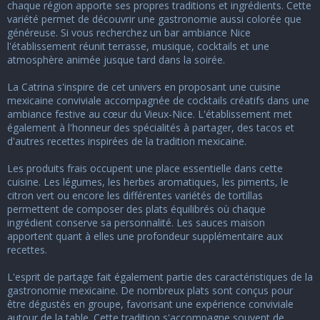
u
chaque région apporte ses propres traditions et ingrédients. Cette
s
variété permet de découvrir une gastronomie aussi colorée que
s
généreuse. Si vous recherchez un
bar ambiance Nice
i
l'établissement réunit terrasse, musique, cocktails et une
o
atmosphère animée jusque tard dans la soirée.
n
La Catrina s'inspire de cet univers en proposant une cuisine
mexicaine conviviale accompagnée de cocktails créatifs dans une
ambiance festive au cœur du Vieux-Nice. L'établissement met
également à l'honneur des spécialités à partager, des tacos et
d'autres recettes inspirées de la tradition mexicaine.
Les produits frais occupent une place essentielle dans cette
cuisine. Les légumes, les herbes aromatiques, les piments, le
citron vert ou encore les différentes variétés de tortillas
permettent de composer des plats équilibrés où chaque
ingrédient conserve sa personnalité. Les sauces maison
apportent quant à elles une profondeur supplémentaire aux
recettes.
L'esprit de partage fait également partie des caractéristiques de la
gastronomie mexicaine. De nombreux plats sont conçus pour
être dégustés en groupe, favorisant une expérience conviviale
autour de la table. Cette tradition s'accompagne souvent de