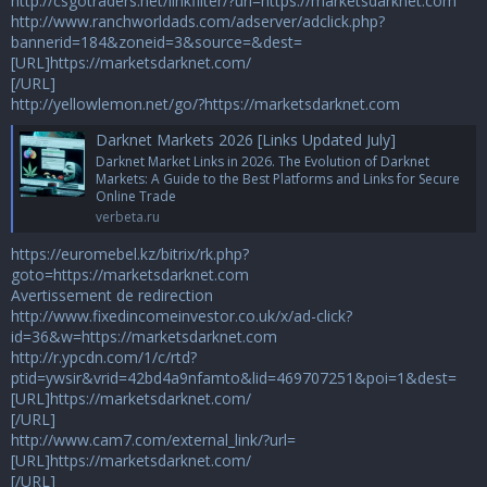
http://csgotraders.net/linkfilter/?url=https://marketsdarknet.com
http://www.ranchworldads.com/adserver/adclick.php?
bannerid=184&zoneid=3&source=&dest=
[URL]https://marketsdarknet.com/
[/URL]
http://yellowlemon.net/go/?https://marketsdarknet.com
Darknet Markets 2026 [Links Updated July]
Darknet Market Links in 2026. The Evolution of Darknet
Markets: A Guide to the Best Platforms and Links for Secure
Online Trade
verbeta.ru
https://euromebel.kz/bitrix/rk.php?
goto=https://marketsdarknet.com
Avertissement de redirection
http://www.fixedincomeinvestor.co.uk/x/ad-click?
id=36&w=https://marketsdarknet.com
http://r.ypcdn.com/1/c/rtd?
ptid=ywsir&vrid=42bd4a9nfamto&lid=469707251&poi=1&dest=
[URL]https://marketsdarknet.com/
[/URL]
http://www.cam7.com/external_link/?url=
[URL]https://marketsdarknet.com/
[/URL]