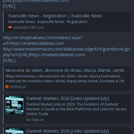
[URL]https://marketsdarknet.com/
[/URL]
Evansville News - Registration | Evansville News
Evansville News - Evansville News - Registration
newstalk1280.com
http://m.shopinalbany.com/redirect.aspx?
url=https://marketsdarknet.com
http://www.mastermason.com/MakandaLodge434/guestbook/go.
php?url=[URL]https://marketsdarknet.com/
[/URL]
Akcesoria do okien, akcesoria do drzwi, okucia, klamki, zamki - Simteq.pl
Sklep internetowy z akcesoriami do okien i drzwi: okucia budowlane,
materiały do montażu okien i drzwi, Kupuj taniej online, Dostawa w 24!
simteq.pl
Darknet Markets 2026 [Links Updated July]
Darknet Market Links in 2026. The Evolution of Darknet
Markets: A Guide to the Best Platforms and Links for Secure
Online Trade
kurstap.az
Darknet Markets 2026 [Links Updated July]