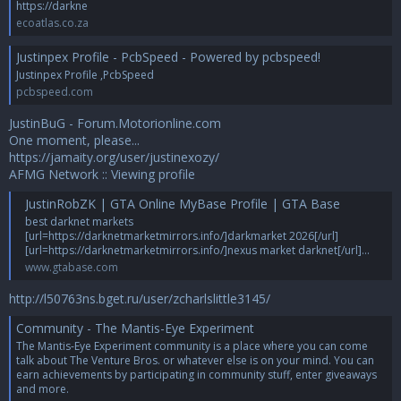
https://darkne
ecoatlas.co.za
Justinpex Profile - PcbSpeed - Powered by pcbspeed!
Justinpex Profile ,PcbSpeed
pcbspeed.com
JustinBuG - Forum.Motorionline.com
One moment, please...
https://jamaity.org/user/justinexozy/
AFMG Network :: Viewing profile
JustinRobZK | GTA Online MyBase Profile | GTA Base
best darknet markets
[url=https://darknetmarketmirrors.info/]darkmarket 2026[/url]
[url=https://darknetmarketmirrors.info/]nexus market darknet[/url]...
www.gtabase.com
http://l50763ns.bget.ru/user/zcharlslittle3145/
Community - The Mantis-Eye Experiment
The Mantis-Eye Experiment community is a place where you can come
talk about The Venture Bros. or whatever else is on your mind. You can
earn achievements by participating in community stuff, enter giveaways
and more.