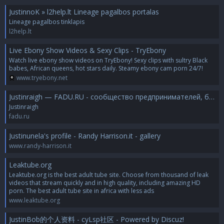
JustinnoK » l2help.lt Lineage pagalbos portalas
Lineage pagalbos tinklapis
l2help.lt
Live Ebony Show Videos & Sexy Clips - TryEbony
Watch live ebony show videos on TryEbony! Sexy clips with sultry Black
babes, African queens, hot stars daily. Steamy ebony cam porn 24/7!
www.tryebony.net
Justinraigh — FADU.RU - сообщество предпринимателей, бизнес и технологии
Justinraigh
fadu.ru
Justinunela's profile - Randy Harrison.it - gallery
www.randy-harrison.it
Leaktube.org
Leaktube.org is the best adult tube site. Choose from thousand of leak
videos that stream quickly and in high quality, including amazing HD
porn. The best adult tube site in africa with less ads
www.leaktube.org
JustinBob的个人资料 - cyLsp社区 - Powered by Discuz!