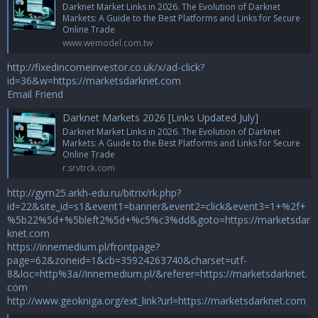
Darknet Market Links in 2026. The Evolution of Darknet
Markets: A Guide to the Best Platforms and Links for Secure
Online Trade
www.wemodel.com.tw
http://fixedincomeinvestor.co.uk/x/ad-click?
id=36&w=https://marketsdarknet.com
Email Friend
Darknet Markets 2026 [Links Updated July]
Darknet Market Links in 2026. The Evolution of Darknet
Markets: A Guide to the Best Platforms and Links for Secure
Online Trade
r.srvtrck.com
http://gym25.arkh-edu.ru/bitrix/rk.php?
id=22&site_id=s1&event1=banner&event2=click&event3=1+%2f+
%5b22%5d+%5bleft2%5d+%c5%c3%dd&goto=https://marketsdar
knet.com
https://innemedium.pl/frontpage?
page=62&zoneid=1&cb=35924263740&charset=utf-
8&loc=http%3a//innemedium.pl/&referer=https://marketsdarknet.
com
http://www.geokniga.org/ext_link?url=https://marketsdarknet.com