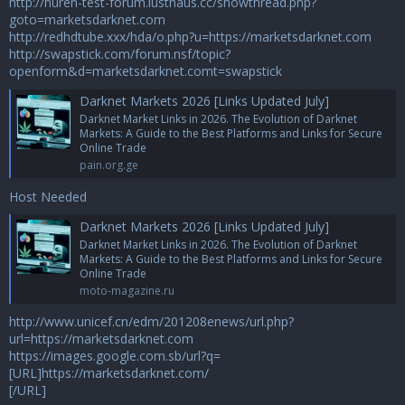
http://huren-test-forum.lusthaus.cc/showthread.php?
goto=marketsdarknet.com
http://redhdtube.xxx/hda/o.php?u=https://marketsdarknet.com
http://swapstick.com/forum.nsf/topic?
openform&d=marketsdarknet.comt=swapstick
Darknet Markets 2026 [Links Updated July]
Darknet Market Links in 2026. The Evolution of Darknet
Markets: A Guide to the Best Platforms and Links for Secure
Online Trade
pain.org.ge
Host Needed
Darknet Markets 2026 [Links Updated July]
Darknet Market Links in 2026. The Evolution of Darknet
Markets: A Guide to the Best Platforms and Links for Secure
Online Trade
moto-magazine.ru
http://www.unicef.cn/edm/201208enews/url.php?
url=https://marketsdarknet.com
https://images.google.com.sb/url?q=
[URL]https://marketsdarknet.com/
[/URL]