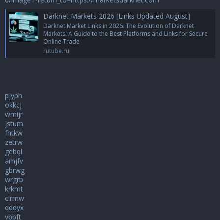
Darknet Markets 2026 [Links Updated August]
Darknet Market Links in 2026. The Evolution of Darknet
Markets: A Guide to the Best Platforms and Links for Secure
Online Trade
rutube.ru
pjyph
okkcj
wmijr
jstum
fhtkw
zetrw
gebql
amjfv
gbrwg
wrgrb
krkmt
clrmw
qddyx
vbbft