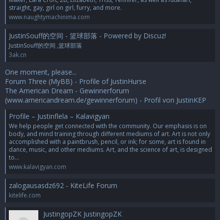
straight, gay, girl on girl, furry, and more.
www.naughtymachinima.com
JustinSouff的空间 - 篮球部落 - Powered by Discuz!
JustinSouff的空间 ,篮球部落
3ak.cn
One moment, please...
Forum Three (MyBB) - Profile of JustinHurse
The American Dream - Gewinnerforum
(www.americandream.de/gewinnerforum) - Profil von JustinKEP
Profile – Justinflela – Kalavigyan
We help people get connected with the community. Our emphasis is on
body, and mind training through different mediums of art. Art is not only
accomplished with a paintbrush, pencil, or ink; for some, art is found in
dance, music, and other mediums. Art, and the science of art, is designed
to...
www.kalavigyan.com
zalogausasdz692 - KiteLife Forum
kitelife.com
JustingopZK JustingopZK