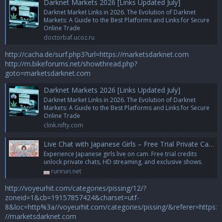
Darknet Markets 2026 [Links Updated July]
Darknet Market Links in 2026. The Evolution of Darknet
Markets: A Guide to the Best Platforms and Links for Secure
Online Trade
doctorbaf.ucoz.ru
http://cacha.de/surf.php3?url=https://marketsdarknet.com
http://m.bikeforums.net/showthread.php?
goto=marketsdarknet.com
Darknet Markets 2026 [Links Updated July]
Darknet Market Links in 2026. The Evolution of Darknet
Markets: A Guide to the Best Platforms and Links for Secure
Online Trade
clink.nifty.com
Live Chat with Japanese Girls – Free Trial Private Cam | SoonLive Tokyo
Experience Japanese girls live on cam. Free trial credits
unlock private chats, HD streaming, and exclusive shows.
ruriruri.net
http://voyeurhit.com/categories/pissing/12/?
zoneid=1&cb=19157857424&charset=utf-
8&loc=http%3a//voyeurhit.com/categories/pissing/&referer=https:
//marketsdarknet.com