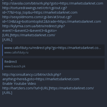
http://slavsila.com/bitrix/rk.php?goto=https://marketsdarknet.com
http://torturedrawings.net/crtr/cgi/out.cgi?
id=77&l=top_top&u=https://marketsdarknet.com
http://sexyoldmoms.com/cgi-bin/at3/out.cgi?
id=134&tag=bottomtoplist2&trade=https://marketsdarknet.com
http://kylymia.com.ua/bitrix/redirect.php?
event1=&event2=&event3=&goto=
[URL]https://marketsdarknet.com/
[/URL]
www.callofduty.ru/redirect.php?go=https://marketsdarknet.com - Сервис регистрации доменов и хостинга *.RU-TLD.RU
www.callofduty.ru
Redirect
www.bausch.pk
http://iqconsultancy.cz/bitrix/click.php?
anything=here&goto=https://marketsdarknet.com
Enable Youtube Video
http://hartzlers.com/?url=[URL]https://marketsdarknet.com/
[/URL]