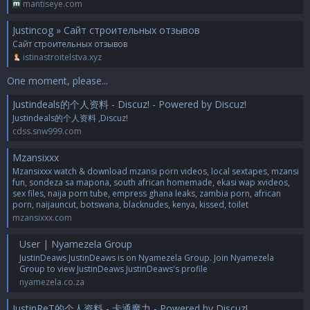
mantiseye.com
Justincog » Сайт строительных отзывов
Сайт строительных отзывов
istinastroitelstva.xyz
One moment, please...
Justindeals的个人资料 - Discuz! - Powered by Discuz!
Justindeals的个人资料 ,Discuz!
cdss.snw999.com
Mzansixxx
Mzansixxx watch & download mzansi porn videos, local sextapes, mzansi
fun, sondeza sa mapona, south african homemade, ekasi wap xvideos,
sex files, naija porn tube, empress ghana leaks, zambia porn, african
porn, naijauncut, botswana, blacknudes, kenya, kissed, toilet
mzansixxx.com
User | Nyamezela Group
JustinDeaws JustinDeaws is on Nyamezela Group. Join Nyamezela
Group to view JustinDeaws JustinDeaws's profile
nyamezela.co.za
JustinReT的个人资料 - 卡通魔力 - Powered by Discuz!