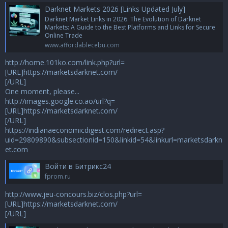
Darknet Markets 2026 [Links Updated July]
Darknet Market Links in 2026. The Evolution of Darknet
Markets: A Guide to the Best Platforms and Links for Secure
Online Trade
www.affordablecebu.com
http://home.101ko.com/link.php?url=
[URL]https://marketsdarknet.com/
[/URL]
One moment, please...
http://images.google.co.ao/url?q=
[URL]https://marketsdarknet.com/
[/URL]
https://indianaeconomicdigest.com/redirect.asp?
uid=29809890&subsectionid=150&linkid=54&linkurl=marketsdarkn
et.com
Войти в Битрикс24
fprom.ru
http://www.jeu-concours.biz/clos.php?url=
[URL]https://marketsdarknet.com/
[/URL]