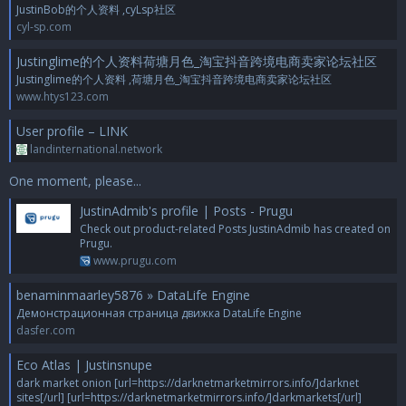
JustinBob的个人资料 ,cyLsp社区
cyl-sp.com
Justinglime的个人资料荷塘月色_淘宝抖音跨境电商卖家论坛社区
Justinglime的个人资料 ,荷塘月色_淘宝抖音跨境电商卖家论坛社区
www.htys123.com
User profile – LINK
landinternational.network
One moment, please...
JustinAdmib's profile | Posts - Prugu
Check out product-related Posts JustinAdmib has created on
Prugu.
www.prugu.com
benaminmaarley5876 » DataLife Engine
Демонстрационная страница движка DataLife Engine
dasfer.com
Eco Atlas | Justinsnupe
dark market onion [url=https://darknetmarketmirrors.info/]darknet
sites[/url] [url=https://darknetmarketmirrors.info/]darkmarkets[/url]