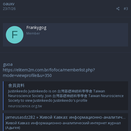
oauxv
23/7/26
#3
Frankygog
F
Member
guoa
https://elitem2m.com.br/fofoca/memberlist.php?
mode=viewprofile&u=350
會員資料
Justinkeedo Justinkeedo is on 台灣基礎神經科學學會 Taiwan
Neuroscience Society. Join 台灣基礎神經科學學會 Taiwan Neuroscience
Society to view Justinkeedo Justinkeedo's profile
neuroscience.org.tw
jameusasdz282 » Живой Кавказ: информационно-аналитический интернет журнал (Адыгея)
Живой Кавказ: информационно-аналитический интернет журнал
(Адыгея)