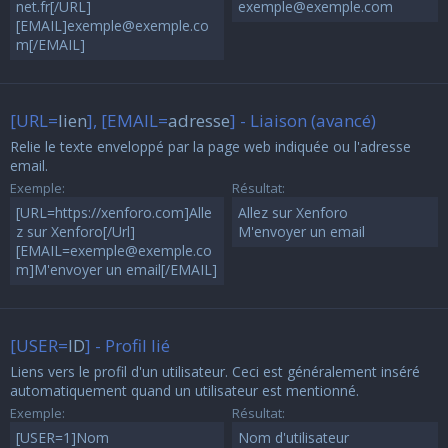
net.fr[/URL]
exemple@exemple.com
[EMAIL]exemple@exemple.co
m[/EMAIL]
[URL=
lien
], [EMAIL=
adresse
] - Liaison (avancé)
Relie le texte enveloppé par la page web indiquée ou l'adresse
email.
Exemple:
Résultat:
[URL=https://xenforo.com]Alle
Allez sur Xenforo
z sur Xenforo[/Url]
M'envoyer un email
[EMAIL=exemple@exemple.co
m]M'envoyer un email[/EMAIL]
[USER=
ID
] - Profil lié
Liens vers le profil d'un utilisateur. Ceci est généralement inséré
automatiquement quand un utilisateur est mentionné.
Exemple:
Résultat:
[USER=1]Nom
Nom d'utilisateur