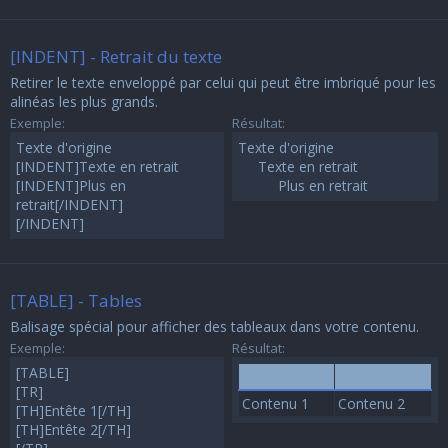
[INDENT] - Retrait du texte
Retirer le texte enveloppé par celui qui peut être imbriqué pour les
alinéas les plus grands.
Exemple:
Résultat:
Texte d'origine
Texte d'origine
[INDENT]Texte en retrait
Texte en retrait
[INDENT]Plus en
Plus en retrait​
retrait[/INDENT]
[/INDENT]
[TABLE] - Tables
Balisage spécial pour afficher des tableaux dans votre contenu.
Exemple:
Résultat:
[TABLE]
Entête 1
Entête 2
[TR]
Contenu 1
Contenu 2
[TH]Entête 1[/TH]
[TH]Entête 2[/TH]