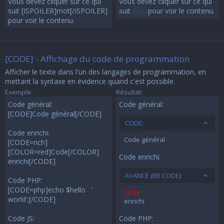
Vous devez cliquer sur ce qui
Vous devez cliquer sur ce qui
suit [ISPOILER]mot[/ISPOILER]
suit
mot
pour voir le contenu.
pour voir le contenu.
[CODE] - Affichage du code de programmation
Afficher le texte dans l'un des langages de programmation, en
mettant la syntaxe en évidence quand c'est possible.
Exemple:
Résultat:
Code général:
Code général:
[CODE]Code général[/CODE]
CODE:
Code enrichi:
Code général
[CODE=rich]
[COLOR=red]Code[/COLOR]
Code enrichi:
enrichi[/CODE]
AVANCÉ (BB CODE):
Code PHP:
[CODE=php]echo $hello . '
Code
world';[/CODE]
enrichi
Code JS:
Code PHP: