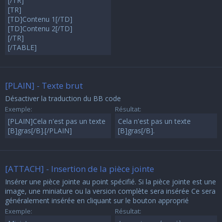
[/TR]
[TR]
[TD]Contenu 1[/TD]
[TD]Contenu 2[/TD]
[/TR]
[/TABLE]
[PLAIN] - Texte brut
Désactiver la traduction du BB code
Exemple:
Résultat:
[PLAIN]Cela n'est pas un texte
Cela n'est pas un texte
[B]gras[/B].[/PLAIN]
[B]gras[/B].
[ATTACH] - Insertion de la pièce jointe
Insérer une pièce jointe au point spécifié. Si la pièce jointe est une
image, une miniature ou la version complète sera insérée Ce sera
généralement insérée en cliquant sur le bouton approprié
Exemple:
Résultat: