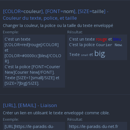
[COLOR=
couleur
], [FONT=
nom
], [SIZE=
taille
] -
Couleur du texte, police, et taille
Changer la couleur, la police ou la taille du texte enveloppé
Exemple:
Résultat:
C'est un texte
C'est un texte
rouge
et
bleu
.
[COLOR=red]rouge[/COLOR]
C'est la police
.
Courier New
et
big
Texte
et
.
[COLOR=#0000cc]bleu[/COLO
small
R].
C'est la police [FONT=Courier
New]Courier New[/FONT].
Texte [SIZE=1]small[/SIZE] et
[SIZE=7]big[/SIZE].
[URL], [EMAIL] - Liaison
Créer un lien en utilisant le texte enveloppé comme cible.
Exemple:
Résultat:
[URL]https://le-paradis-du-
https://le-paradis-du-net.fr