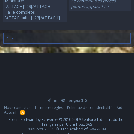
Miniature:
Le contenu des pièces
[ATTACH]123[/ATTACH]
jointes apparait ici.
Taille complète:
[ATTACH=full]123[/ATTACH]
Aide
Tin
Français (FR)
Nous contacter
Termes et règles
Politique de confidentialité
Aide
Accueil
R
S
®
Forum software by XenForo
© 2010-2019 XenForo Ltd.
|
Traduction
S
Française par Ultim Host, SAS
XenPorta 2 PRO
© Jason Axelrod of
8WAYRUN