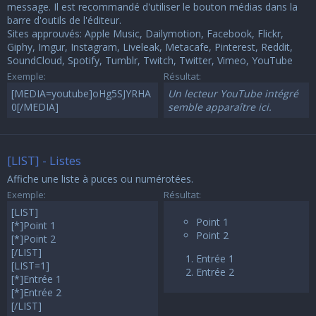
message. Il est recommandé d'utiliser le bouton médias dans la
barre d'outils de l'éditeur.
Sites approuvés:
Apple Music
,
Dailymotion
,
Facebook
,
Flickr
,
Giphy
,
Imgur
,
Instagram
,
Liveleak
,
Metacafe
,
Pinterest
,
Reddit
,
SoundCloud
,
Spotify
,
Tumblr
,
Twitch
,
Twitter
,
Vimeo
,
YouTube
Exemple:
Résultat:
[MEDIA=youtube]oHg5SJYRHA
Un lecteur YouTube intégré
0[/MEDIA]
semble apparaître ici.
[LIST] - Listes
Affiche une liste à puces ou numérotées.
Exemple:
Résultat:
[LIST]
Point 1
[*]Point 1
Point 2
[*]Point 2
[/LIST]
Entrée 1
[LIST=1]
Entrée 2
[*]Entrée 1
[*]Entrée 2
[/LIST]