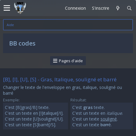
Connexion
S'inscrire
Aide
BB codes
Pages d'aide
[B], [I], [U], [S] - Gras, Italique, souligné et barré
Changer le texte de l'enveloppe en gras, italique, souligné ou
barré
Exemple:
Résultat:
C'est [B]gras[/B] texte.
C'est
gras
texte.
C'est un texte en [I]italique[/I].
C'est un texte en
italique
.
C'est un texte [U]souligné[/U].
C'est un texte
souligné
.
C'est un texte [S]barré[/S].
C'est un texte
barré
.