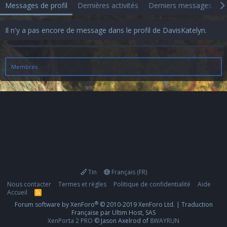
Messages de profil
Dernières activités
Derniers messages
A
Il n'y a pas encore de message dans le profil de DavisKatelyn.
Membres
Tin
Français (FR)
Nous contacter
Termes et règles
Politique de confidentialité
Aide
Accueil
R
S
®
Forum software by XenForo
© 2010-2019 XenForo Ltd.
|
Traduction
S
Française par Ultim Host, SAS
XenPorta 2 PRO
© Jason Axelrod of
8WAYRUN