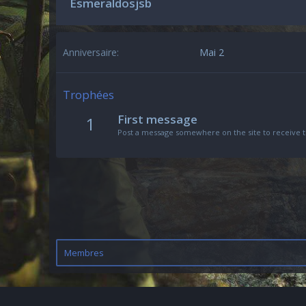
Esmeraldosjsb
Anniversaire
Mai 2
Trophées
First message
1
Post a message somewhere on the site to receive t
Membres