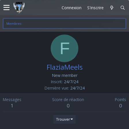
Connexion
S'inscrire
Membres
F
FlaziaMeels
New member
Inscrit
24/7/24
Dernière vue
24/7/24
Messages
Score de réaction
Points
1
0
0
Trouver