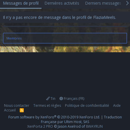
Messages de profil
Dernières activités
Derniers messages
A
Il n'y a pas encore de message dans le profil de FlaziaMeels.
Membres
Tin
Français (FR)
Nous contacter
Termes et règles
Politique de confidentialité
Aide
Accueil
R
S
®
Forum software by XenForo
© 2010-2019 XenForo Ltd.
|
Traduction
S
Française par Ultim Host, SAS
XenPorta 2 PRO
© Jason Axelrod of
8WAYRUN