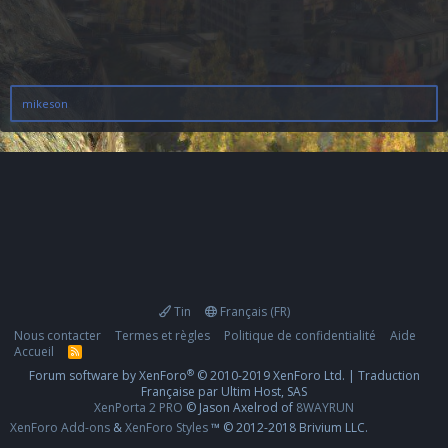
mikeson
Tin
Français (FR)
Nous contacter
Termes et règles
Politique de confidentialité
Aide
Accueil
R
S
®
Forum software by XenForo
© 2010-2019 XenForo Ltd.
|
Traduction
S
Française par Ultim Host, SAS
XenPorta 2 PRO
© Jason Axelrod of
8WAYRUN
XenForo Add-ons
&
XenForo Styles
™ © 2012-2018 Brivium LLC.