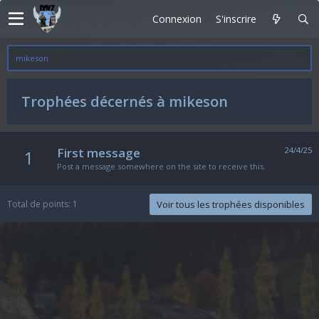
Connexion
S'inscrire
mikeson
Trophées décernés à mikeson
First message
24/4/25
1
Post a message somewhere on the site to receive this.
Total de points: 1
Voir tous les trophées disponibles