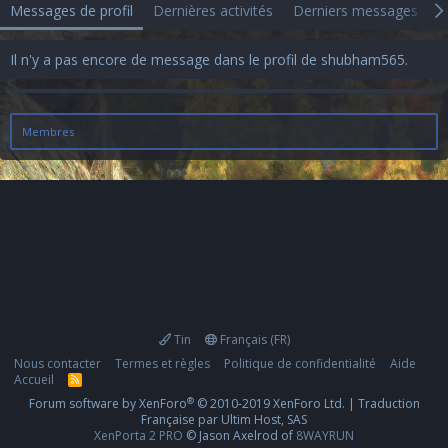
Messages de profil
Dernières activités
Derniers messages
A
Il n'y a pas encore de message dans le profil de shubham565.
Membres
Tin
Français (FR)
Nous contacter
Termes et règles
Politique de confidentialité
Aide
Accueil
R
S
®
Forum software by XenForo
© 2010-2019 XenForo Ltd.
|
Traduction
S
Française par Ultim Host, SAS
XenPorta 2 PRO
© Jason Axelrod of
8WAYRUN