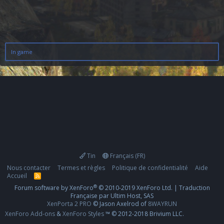
In game
Tin
Français (FR)
Nous contacter
Termes et règles
Politique de confidentialité
Aide
Accueil
R
S
®
Forum software by XenForo
© 2010-2019 XenForo Ltd.
|
Traduction
S
Française par Ultim Host, SAS
XenPorta 2 PRO
© Jason Axelrod of
8WAYRUN
XenForo Add-ons
&
XenForo Styles
™ © 2012-2018 Brivium LLC.