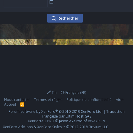
Rechercher
Tin
Français (FR)
Nous contacter
Termes et règles
Politique de confidentialité
Aide
Accueil
R
S
®
Forum software by XenForo
© 2010-2019 XenForo Ltd.
|
Traduction
S
Française par Ultim Host, SAS
XenPorta 2 PRO
© Jason Axelrod of
8WAYRUN
XenForo Add-ons
&
XenForo Styles
™ © 2012-2018 Brivium LLC.