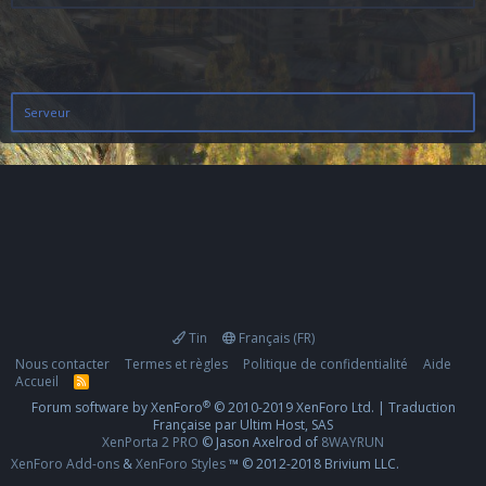
a
n
t
e
Serveur
Tin
Français (FR)
Nous contacter
Termes et règles
Politique de confidentialité
Aide
Accueil
R
S
®
Forum software by XenForo
© 2010-2019 XenForo Ltd.
|
Traduction
S
Française par Ultim Host, SAS
XenPorta 2 PRO
© Jason Axelrod of
8WAYRUN
XenForo Add-ons
&
XenForo Styles
™ © 2012-2018 Brivium LLC.