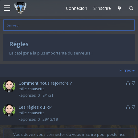
Connexion
S'inscrire
Serveur
Régles
La catégorie la plus importante du serveurs !
Filtres
F
I
Comment nous rejoindre ?
e
mike chausette
r
p
Réponses
0
8/1/21
m
o
é
r
F
I
Les règles du RP
t
e
mike chausette
a
r
p
Réponses
0
29/12/19
n
m
o
t
é
r
Vous devez vous connecter ou vous inscrire pour poster ici.
e
t