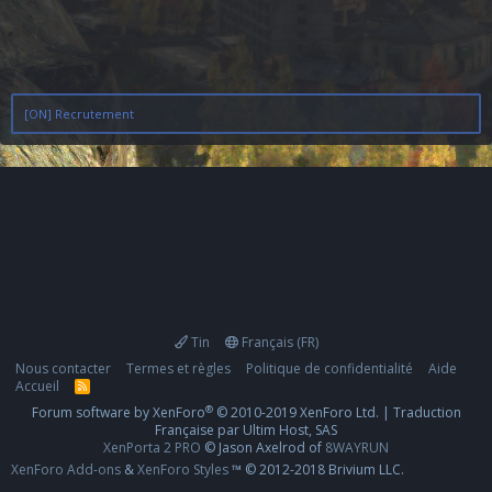
[ON] Recrutement
Tin
Français (FR)
Nous contacter
Termes et règles
Politique de confidentialité
Aide
Accueil
R
S
®
Forum software by XenForo
© 2010-2019 XenForo Ltd.
|
Traduction
S
Française par Ultim Host, SAS
XenPorta 2 PRO
© Jason Axelrod of
8WAYRUN
XenForo Add-ons
&
XenForo Styles
™ © 2012-2018 Brivium LLC.