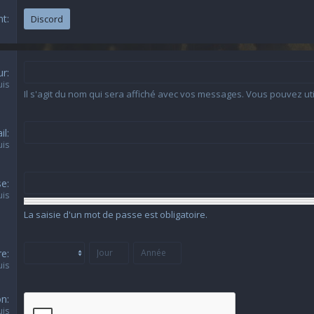
nt
Discord
ur
uis
Il s'agit du nom qui sera affiché avec vos messages. Vous pouvez ut
il
uis
se
uis
La saisie d'un mot de passe est obligatoire.
re
uis
on
uis