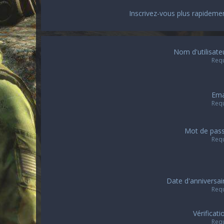
Inscrivez-vous plus rapideme
Nom d'utilisate
Req
Ema
Req
Mot de pas
Req
Date d'anniversai
Req
Vérificati
Req