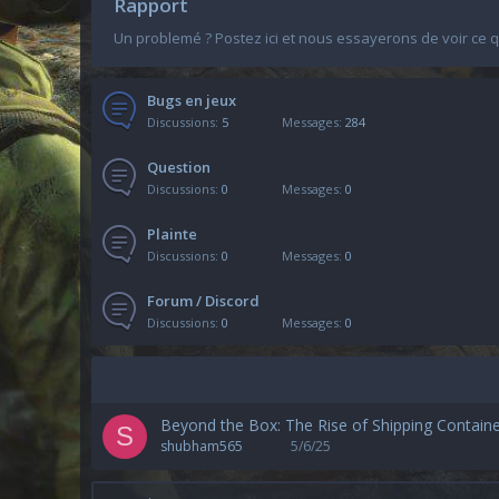
Rapport
Un problemé ? Postez ici et nous essayerons de voir ce qu
Bugs en jeux
Discussions
5
Messages
284
Question
Discussions
0
Messages
0
Plainte
Discussions
0
Messages
0
Forum / Discord
Discussions
0
Messages
0
Beyond the Box: The Rise of Shipping Containe
S
shubham565
5/6/25