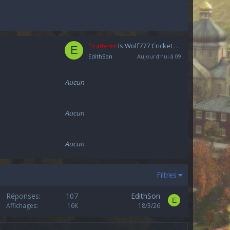
Is Wolf777 Cricket a Reliable Platform for Fantasy Cricket and Online Gaming in India?
En attente
E
EdithSon
Aujourd'hui à 09:53
Aucun
Aucun
Aucun
Filtres
Réponses
107
EdithSon
E
Affichages
16K
18/3/26